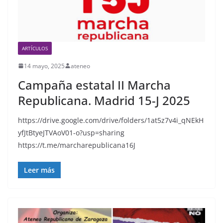
ARTÍCULOS
14 mayo, 2025
ateneo
Campaña estatal II Marcha
Republicana. Madrid 15-J 2025
https://drive.google.com/drive/folders/1at5z7v4i_qNEkH
yfJtBtyeJTVAoV01-o?usp=sharing
https://t.me/marcharepublicana16J
Leer más