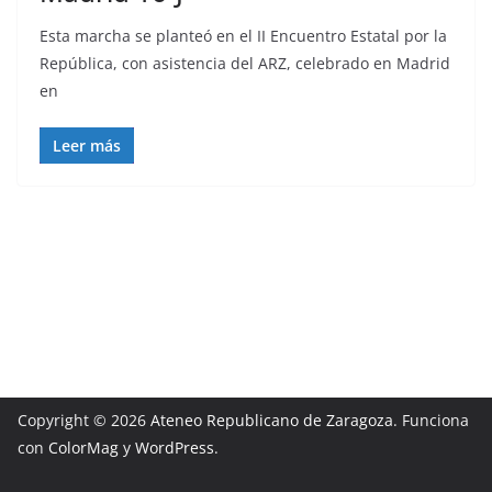
Esta marcha se planteó en el II Encuentro Estatal por la
República, con asistencia del ARZ, celebrado en Madrid
en
Leer más
Copyright © 2026
Ateneo Republicano de Zaragoza
. Funciona
con
ColorMag
y
WordPress
.