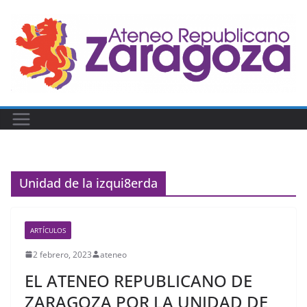
Saltar
al
contenido
Unidad de la izqui8erda
ARTÍCULOS
2 febrero, 2023
ateneo
EL ATENEO REPUBLICANO DE
ZARAGOZA POR LA UNIDAD DE