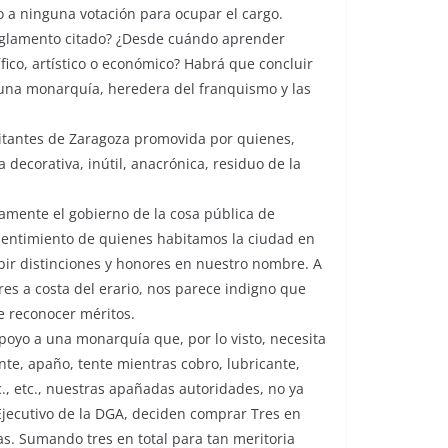
 a ninguna votación para ocupar el cargo.
Reglamento citado? ¿Desde cuándo aprender
ífico, artístico o económico? Habrá que concluir
 una monarquía, heredera del franquismo y las
bitantes de Zaragoza promovida por quienes,
ecorativa, inútil, anacrónica, residuo de la
amente el gobierno de la cosa pública de
sentimiento de quienes habitamos la ciudad en
bir distinciones y honores en nuestro nombre. A
es a costa del erario, nos parece indigno que
e reconocer méritos.
poyo a una monarquía que, por lo visto, necesita
ante, apaño, tente mientras cobro, lubricante,
tc., etc., nuestras apañadas autoridades, no ya
 Ejecutivo de la DGA, deciden comprar Tres en
as. Sumando tres en total para tan meritoria